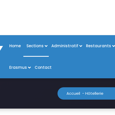
Home
Sections
Administratif
Restaurants
Erasmus
Contact
Accueil
-
Hôtellerie