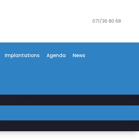
071/36 80 68
Implantations
Agenda
News